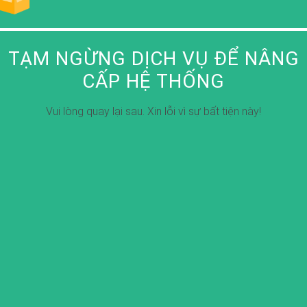
TẠM NGỪNG DỊCH VỤ ĐỂ NÂNG
CẤP HỆ THỐNG
Vui lòng quay lại sau. Xin lỗi vì sự bất tiện này!