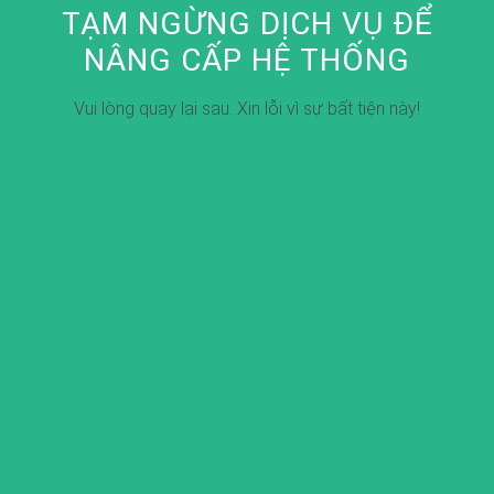
TẠM NGỪNG DỊCH VỤ ĐỂ
NÂNG CẤP HỆ THỐNG
Vui lòng quay lại sau. Xin lỗi vì sự bất tiện này!