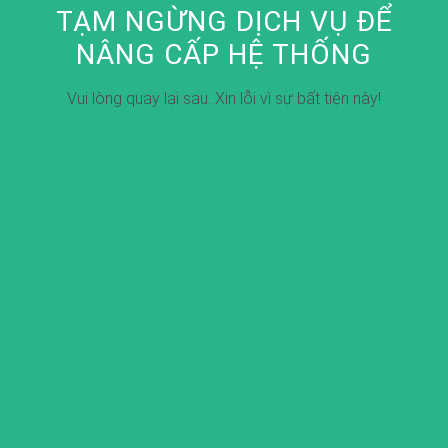
TẠM NGỪNG DỊCH VỤ ĐỂ
NÂNG CẤP HỆ THỐNG
Vui lòng quay lại sau. Xin lỗi vì sự bất tiện này!