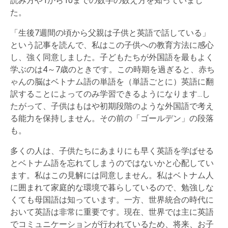
読み方や1から10までの数字の数え方を知っていまし
た。
「生後7週間の頃から父親は子供と英語で話している」
という記事を読んで、私はこの子供への教育方法に感心
し、強く同意しました。子どもたちが外国語を最もよく
学ぶのは4～7歳のときです。この時期を過ぎると、赤ち
ゃんの脳はベトナム語の単語を（単語ごとに）英語に翻
訳することによってのみ学習できるようになります...し
たがって、子供はもはや初期段階のような外国語で考え
る能力を保持しません。その前の「ゴールデン」の段落
も。
多くの人は、子供たちにあまりにも早く英語を学ばせる
とベトナム語を忘れてしまうのではないかと心配してい
ます。私はこの見解には同意しません。私はベトナム人
に囲まれて家庭的な環境で暮らしているので、勉強しな
くても母国語は知っています。一方、世界統合の時代に
おいて英語は非常に重要です。現在、世界では主に英語
でコミュニケーションが行われているため、将来、お子