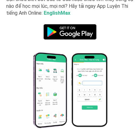
nào để học mọi lúc, mọi nơi? Hãy tải ngay App Luyện Thi
tiếng Anh Online:
EnglishMax