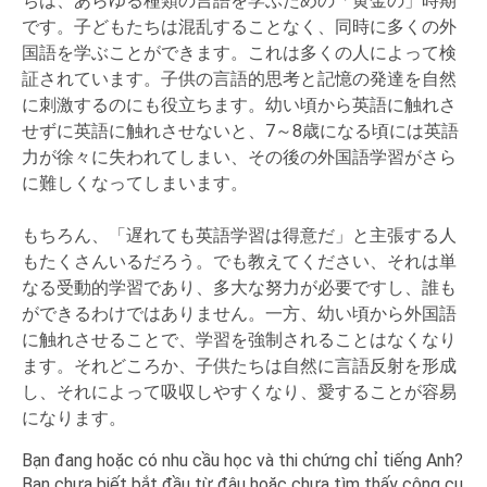
ちは、あらゆる種類の言語を学ぶための「黄金の」時期
です。子どもたちは混乱することなく、同時に多くの外
Đồng ý
Hủy
国語を学ぶことができます。これは多くの人によって検
証されています。子供の言語的思考と記憶の発達を自然
に刺激するのにも役立ちます。幼い頃から英語に触れさ
せずに英語に触れさせないと、7～8歳になる頃には英語
力が徐々に失われてしまい、その後の外国語学習がさら
に難しくなってしまいます。
もちろん、「遅れても英語学習は得意だ」と主張する人
もたくさんいるだろう。でも教えてください、それは単
なる受動的学習であり、多大な努力が必要ですし、誰も
ができるわけではありません。一方、幼い頃から外国語
に触れさせることで、学習を強制されることはなくなり
ます。それどころか、子供たちは自然に言語反射を形成
し、それによって吸収しやすくなり、愛することが容易
になります。
Bạn đang hoặc có nhu cầu học và thi chứng chỉ tiếng Anh?
Bạn chưa biết bắt đầu từ đâu hoặc chưa tìm thấy công cụ