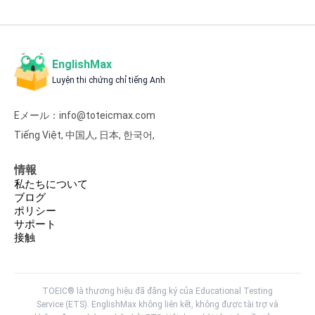
EnglishMax
Luyện thi chứng chỉ tiếng Anh
Eメール：info@toteicmax.com
Tiếng Việt
,
中国人
,
日本
,
한국어
,
情報
私たちについて
ブログ
ポリシー
サポート
接触
TOEIC® là thương hiệu đã đăng ký của Educational Testing
Service (ETS). EnglishMax không liên kết, không được tài trợ và