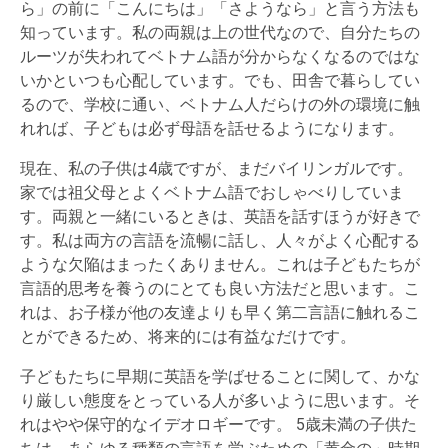
ら」の前に「こんにちは」「さようなら」と言う方法も
Bạn đang hoặc có nhu cầu học và thi chứng chỉ tiếng
知っています。私の両親は上の世代なので、自分たちの
Anh? Bạn chưa biết bắt đầu từ đâu hoặc chưa tìm thấy
ルーツが失われてベトナム語が分からなくなるのではな
công cụ nào để học mọi lúc, mọi nơi? Hãy tải ngay App
いかといつも心配しています。でも、田舎で暮らしてい
Luyện Thi tiếng Anh Online:
EnglishMax
るので、学校に通い、ベトナム人だらけの外の環境に触
れれば、子どもは必ず母語を話せるようになります。
現在、私の子供は4歳ですが、まだバイリンガルです。
家では祖父母とよくベトナム語でおしゃべりしていま
す。両親と一緒にいるときは、英語を話すほうが好きで
す。私は両方の言語を流暢に話し、人々がよく心配する
ような欠陥はまったくありません。これは子どもたちが
言語的思考を養うのにとても良い方法だと思います。こ
れは、お子様が他の友達よりも早く第二言語に触れるこ
とができるため、将来的には有益なだけです。
子どもたちに早期に英語を学ばせることに関して、かな
り厳しい態度をとっている人が多いように思います。そ
れはやや保守的なイデオロギーです。 5歳未満の子供た