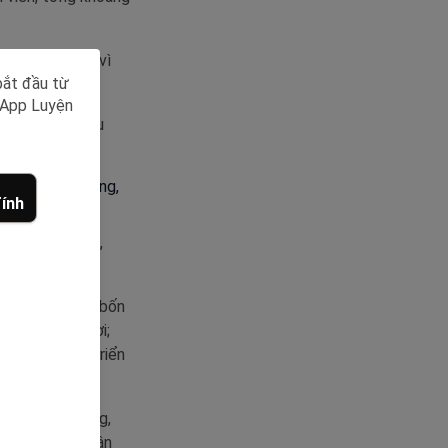
n tăng hai tỷ vì
bắt đầu từ
y App Luyện
hập và 25 triệu
ính
Tết của trường,
ng phân bổ vào bốn
ởng và phúc lợi;
vào quỹ Phát triển
áng tiền lương,
trợ cán bộ, nhân