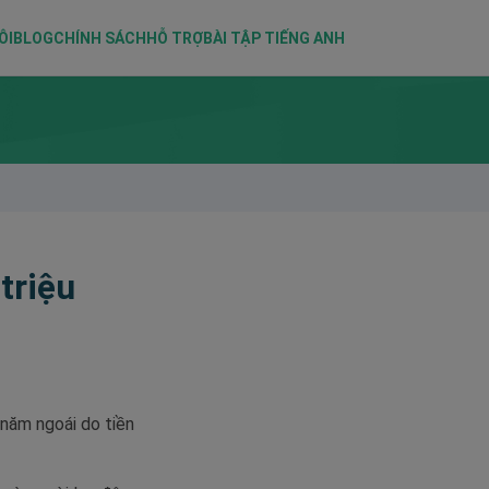
ÔI
BLOG
CHÍNH SÁCH
HỖ TRỢ
BÀI TẬP TIẾNG ANH
triệu
 năm ngoái do tiền