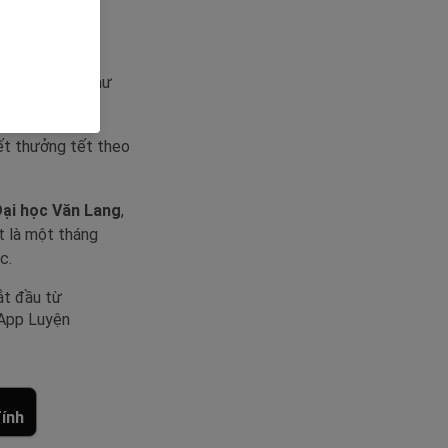
ng Tết".
 chi tiêu của
, giảng viên như
iết thưởng tết theo
ại học Văn Lang
,
t là một tháng
c.
ắt đầu từ
 App Luyện
ính