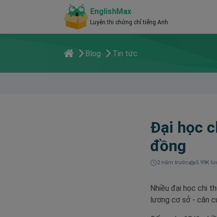
EnglishMax
Luyện thi chứng chỉ tiếng Anh
Blog
Tin tức
Đại học c
đồng
2 năm trước
5.99K lư
Nhiều đại học chi t
lương cơ sở - căn c