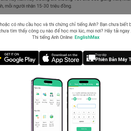
nh, mỗi người nhận 15-30 triệu đồng.
tương tự năm ngoái nhưng tổng quỹ chi thưởng Tết cho giảng viê
hoặc có nhu cầu học và thi chứng chỉ tiếng Anh? Bạn chưa biết 
ng, lương hàng tháng của giảng viên tăng", TS Khang cho hay.
hưa tìm thấy công cụ nào để học mọi lúc, mọi nơi? Hãy tải nga
m Kỹ thuật TP HCM,
mỗi cán bộ, giảng viên nhận một tháng thu n
Thi tiếng Anh Online:
EnglishMax
g chi gần 60 tỷ để thưởng cho hơn 1.000 người.
Truy cập
Phiên Bản Máy T
ên trường Đại học Công thương TP HCM chụp ảnh tại không gian 
năm 2021 của Chính phủ, kết quả tài chính trong năm được trườ
 hoạt động sự nghiệp (tối thiểu 25%), Bổ sung thu nhập, Khen thư
ập bốn quỹ, phần chênh lệch thu lớn hơn chi còn lại được bổ sung 
p.
bảo toàn bộ hoặc một phần chi thường xuyên được dành 1,5-3 th
 cho quỹ Khen thưởng và phúc lợi. Do đó, các trường thường hỗ 