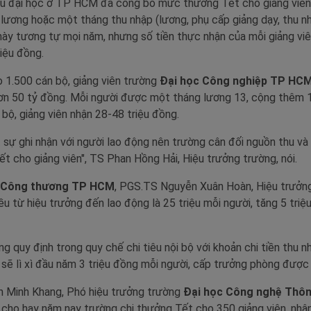
ều đại học ở TP HCM đã công bố mức thưởng Tết cho giảng viên 
 lương hoặc một tháng thu nhập (lương, phụ cấp giảng dạy, thu n
này tương tự mọi năm, nhưng số tiền thực nhận của mỗi giảng vi
riệu đồng.
 1.500 cán bộ, giảng viên trường
Đại học Công nghiệp TP HC
hơn 50 tỷ đồng. Mỗi người được một tháng lương 13, cộng thêm 1
bộ, giảng viên nhận 28-48 triệu đồng.
sự ghi nhận với người lao động nên trường cân đối nguồn thu và 
 cho giảng viên", TS Phan Hồng Hải, Hiệu trưởng trường, nói.
 Công thương TP HCM
, PGS.TS Nguyễn Xuân Hoàn, Hiệu trưởn
 từ hiệu trưởng đến lao động là 25 triệu mỗi người, tăng 5 triệ
g quy định trong quy chế chi tiêu nội bộ với khoản chi tiền thu n
sẽ lì xì đầu năm 3 triệu đồng mỗi người, cấp trưởng phòng được 
 Minh Khang, Phó hiệu trưởng trường
Đại học Công nghệ Thông
, cho hay năm nay trường chi thưởng Tết cho 350 giảng viên, nhâ