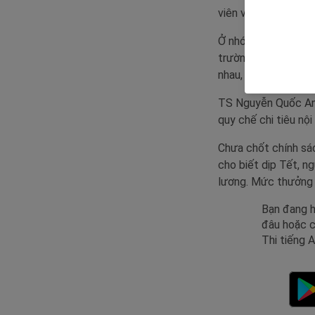
viên và giảng viên 
Ở nhóm tư thục, thư
trường. Năm nay, t
nhau, mỗi người sẽ 
TS Nguyễn Quốc An
quy chế chi tiêu nội
Chưa chốt chính sá
cho biết dịp Tết, n
lương. Mức thưởng c
Bạn đang h
đâu hoặc c
Thi tiếng 