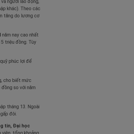
và người lao động,
hập khác). Theo các
ên tăng do lương cơ
M
năm nay cao nhất
5 triệu đồng. Tùy
quỹ phúc lợi để
g, cho biết mức
u đồng so với năm
hập tháng 13. Ngoài
gấp đôi.
 tin, Đại học
n viên, tổng khoảng