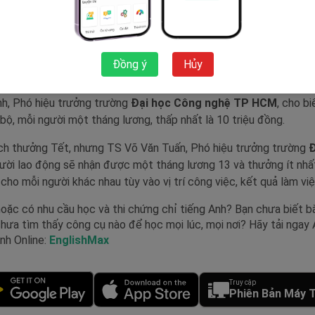
một hoặc hai tháng thu nhập vào dịp Tết Nguyên đán, gọi là "thưở
ởng Tết sẽ theo thỏa thuận trong hợp đồng lao động và quy chế
rường
Đại học Nguyễn Tất Thành
duy trì mức thưởng cho cán bộ
Đồng ý
Hủy
nhận 1,5 thu nhập hàng tháng, tương tự năm ngoái.
h, Phó hiệu trưởng trường
Đại học Công nghệ TP HCM
, cho b
 bộ, mỗi người một tháng lương, thấp nhất là 10 triệu đồng.
ch thưởng Tết, nhưng TS Võ Văn Tuấn, Phó hiệu trưởng trường
Đ
gười lao động sẽ nhận được một tháng lương 13 và thưởng ít nhấ
ho mỗi người khác nhau tùy vào vị trí công việc, kết quả làm việ
oặc có nhu cầu học và thi chứng chỉ tiếng Anh? Bạn chưa biết b
hưa tìm thấy công cụ nào để học mọi lúc, mọi nơi? Hãy tải ngay
Anh Online:
EnglishMax
Truy cập
Phiên Bản Máy T