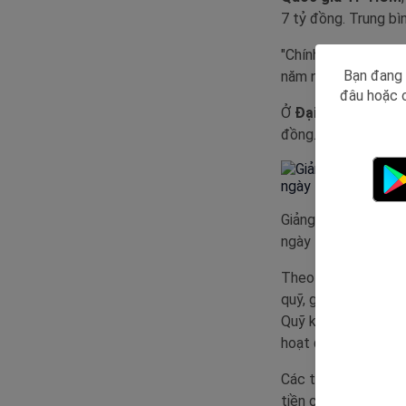
7 tỷ đồng. Trung bì
"Chính sách thưởng 
Bạn đang 
năm nay số người tă
đâu hoặc c
Ở
Đại học Sư phạ
đồng. Dịp này trườn
Giảng viên, nhân vi
ngày 16/1. Ảnh:
TS
Theo Nghị định 60 
quỹ, gồm Phát triển
Quỹ khác. Sau khi l
hoạt động sự nghiệ
Các trường đã đảm 
tiền công trong năm