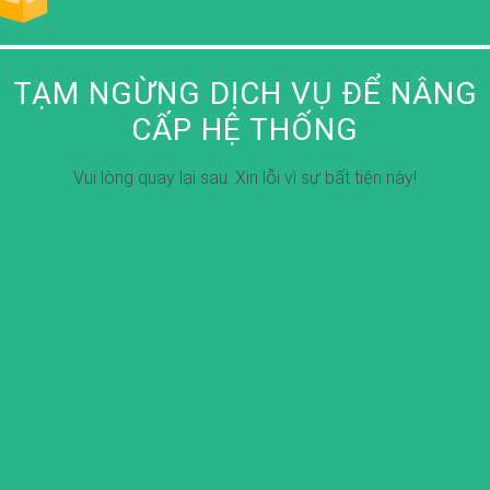
TẠM NGỪNG DỊCH VỤ ĐỂ NÂNG
CẤP HỆ THỐNG
Vui lòng quay lại sau. Xin lỗi vì sự bất tiện này!