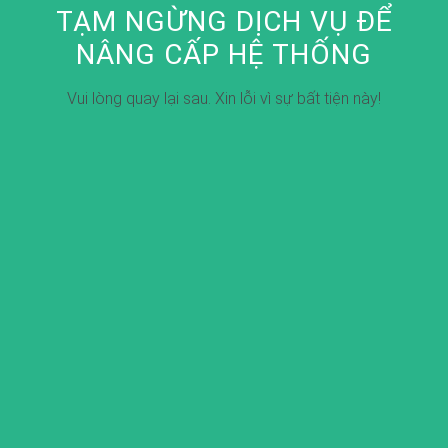
TẠM NGỪNG DỊCH VỤ ĐỂ
NÂNG CẤP HỆ THỐNG
Vui lòng quay lại sau. Xin lỗi vì sự bất tiện này!