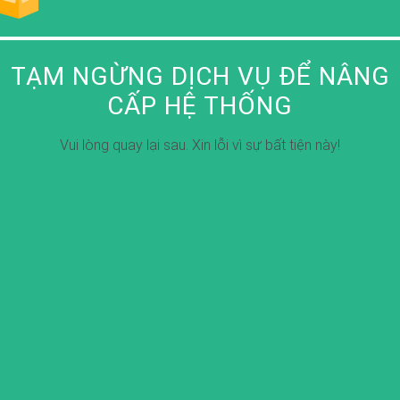
TẠM NGỪNG DỊCH VỤ ĐỂ NÂNG
CẤP HỆ THỐNG
Vui lòng quay lại sau. Xin lỗi vì sự bất tiện này!