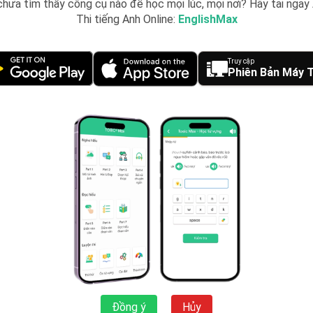
hưa tìm thấy công cụ nào để học mọi lúc, mọi nơi? Hãy tải nga
直接选择与你听到的内容相关的答案即可。
Thi tiếng Anh Online:
EnglishMax
t 4（对话和短文）
: 在音频播放前，先快速浏览问题，帮助你了解
要信息，如日期、时间、地点和人物关系。
Truy cập
Phiên Bản Máy T
应试策略
速、准确地理解文章内容，并在有限的时间内找到正确答案。以
t 6（句子和段落填空）
: 这些部分考查语法和词汇知识，可以较快
词等常见的语法问题。通过排除法，减少选择的范围。
理解）
: 在阅读长篇文章时，先快速浏览问题，再根据问题定位相关
ng）和"扫读"（scanning）技巧，从文章中迅速找到答案所在的
精力找到与问题相关的具体信息。
语法
考生需要掌握大量的词汇和基本的语法知识。特别是在商务、旅游
尤为重要。
Đồng ý
Hủy