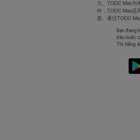
力。TOEIC M
外，TOEIC M
度。通过TOEIC
Bạn đang h
đâu hoặc c
Thi tiếng 