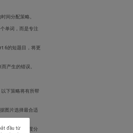
的时间分配策略。
一个单词，而是专注
rt 6的短题目，将更
张而产生的错误。
，以下策略将有所帮
根据图片选择最合适
bắt đầu từ
的答案。不要过度分