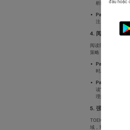
đâu hoặc c
析问题的含义，
Part 3和Par
注。注意听取重
4. 阅读部分的
阅读部分需要你快
策略：
Part 5和Par
时态、连词、冠
Part 7（阅读
读"（skimmi
理解，而是集中
5. 强化词汇和
TOEIC考试中，
域，掌握相关词汇