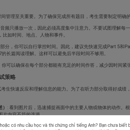
，时间管理至关重要。为了确保完成所有题目，考生需要制定明确
力的音频只播放一次，因此必须高度集中注意力。不要试图理解每
，比如时间、地点、人物和事件。
读部分，你可以自行掌控时间。因此，建议先快速完成Part 5和Pa
t 7的长篇阅读理解。这样可以避免后半段时间不够用。
，你可以确保在每个部分都能有充足的时间作答，减少因时间紧
应试策略
测试考生快速反应和理解信息的能力。为了在听力部分取得好成绩
描述）
: 看到图片后，迅速捕捉画面中的主要人物或物体的动作。
图片内容不符的选项。
hoặc có nhu cầu học và thi chứng chỉ tiếng Anh? Bạn chưa biết 
: 在听问题时，重点抓住问题中的关键词，选择最直接、最自然