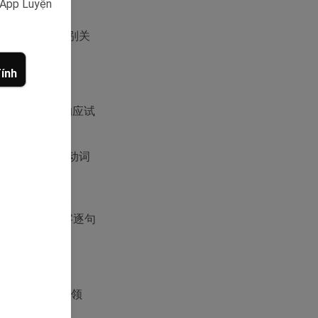
y App Luyện
哪些信息需要特别关
ính
下是阅读部分的应试
解答。重点关注动词
信息。利用"略
段落。不要试图逐字逐句
、办公和财务等领