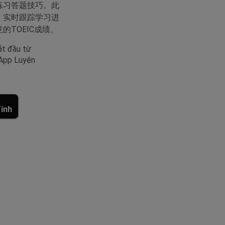
、练习答题技巧。此
容，实时跟踪学习进
的TOEIC成绩。
ắt đầu từ
 App Luyện
ính