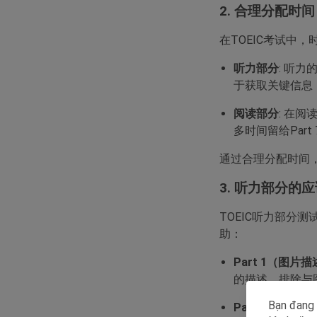
2. 合理分配时间
在TOEIC考试中
听力部分
: 听
于获取关键信息
阅读部分
: 在阅
多时间留给Par
通过合理分配时间
3. 听力部分的
TOEIC听力部分
助：
Part 1（图片
的描述，排除与
Bạn đang 
Part 2（问答）