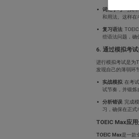
词汇学习
: 与
和用法。这样在
复习语法
: T
些语法问题，确
6. 通过模拟考
进行模拟考试是为T
发现自己的薄弱环
实战模拟
: 在
试节奏，并锻炼
分析错误
: 完
习，确保在正式
TOEIC Max应
TOEIC Max
是一款