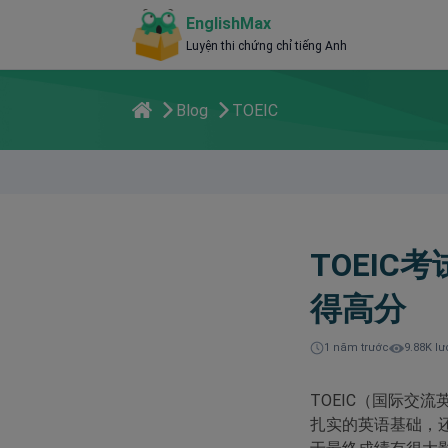
EnglishMax
Luyện thi chứng chỉ tiếng Anh
Blog
TOEIC
TOEIC
得高分
1 năm trước
9.88K lư
TOEIC（国际交
扎实的英语基础，还