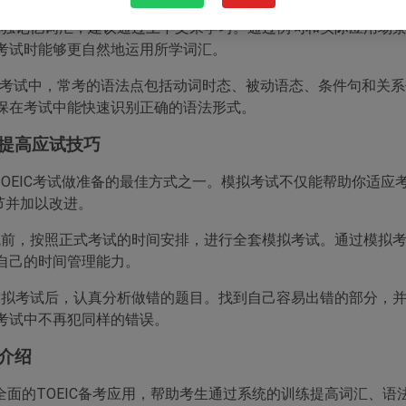
其单独记忆词汇，建议通过上下文来学习。通过例句和实际应用场
考试时能够更自然地运用所学词汇。
OEIC考试中，常考的语法点包括动词时态、被动语态、条件句和关
保在考试中能快速识别正确的语法形式。
试提高应试技巧
OEIC考试做准备的最佳方式之一。模拟考试不仅能帮助你适应
节并加以改进。
考试前，按照正式考试的时间安排，进行全套模拟考试。通过模拟
自己的时间管理能力。
成模拟考试后，认真分析做错的题目。找到自己容易出错的部分，
考试中不再犯同样的错误。
用介绍
全面的TOEIC备考应用，帮助考生通过系统的训练提高词汇、语