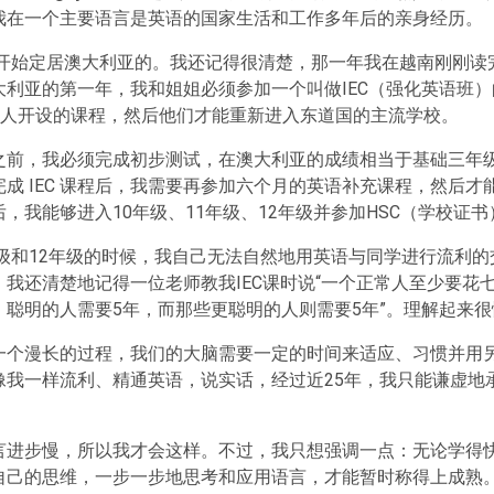
我在一个主要语言是英语的国家生活和工作多年后的亲身经历。
7年开始定居澳大利亚的。我还记得很清楚，那一年我在越南刚刚读
大利亚的第一年，我和姐姐必须参加一个叫做IEC（强化英语班
下的人开设的课程，然后他们才能重新进入东道国的主流学校。
之前，我必须完成初步测试，在澳大利亚的成绩相当于基础三年
成 IEC 课程后，我需要再参加六个月的英语补充课程，然后才
，我能够进入10年级、11年级、12年级并参加HSC（学校证
年级和12年级的时候，我自己无法自然地用英语与同学进行流利
我还清楚地记得一位老师教我IEC课时说“一个正常人至少要花
。聪明的人需要5年，而那些更聪明的人则需要5年”。理解起来很
一个漫长的过程，我们的大脑需要一定的时间来适应、习惯并用
像我一样流利、精通英语，说实话，经过近25年，我只能谦虚地
。
言进步慢，所以我才会这样。不过，我只想强调一点：无论学得
自己的思维，一步一步地思考和应用语言，才能暂时称得上成熟